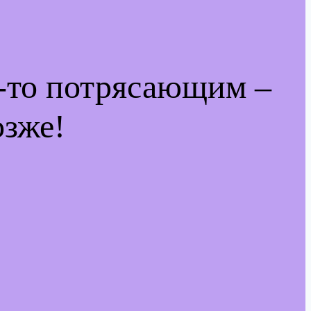
м-то потрясающим –
озже!