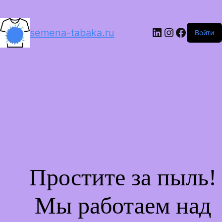
LinkedIn
Instagram
Facebo
semena-tabaka.ru
Войти
Простите за пыль!
Мы работаем над