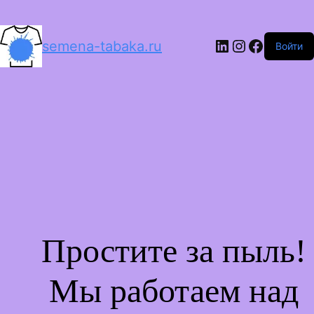
LinkedIn
Instagram
Facebo
semena-tabaka.ru
Войти
Простите за пыль!
Мы работаем над